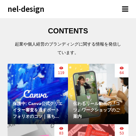
nel-design
CONTENTS
起業や個人経営のブランディングに関する情報を発信し
ています。
119
64
保護中: Canva公式クリエ
伝わるリール動画の『コ
イター審査を通すポート
ツ』ワークショップのご
フォリオのコツ｜落ち...
案内
83
53