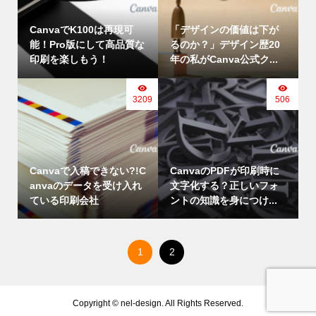
CanvaでK100は再現可
「デザインの価値は下が
能！Pro版にして高品質な
るのか？」デザイン歴20
印刷を楽しもう！
年の私がCanva公式ク...
3209
506
Canvaで入稿できない?!C
CanvaのPDFが印刷時に
anvaのデータを受け入れ
文字化する？正しいフォ
ている印刷会社
ントの知識を身につけ...
1
2
Copyright ©
nel-design. All Rights Reserved.