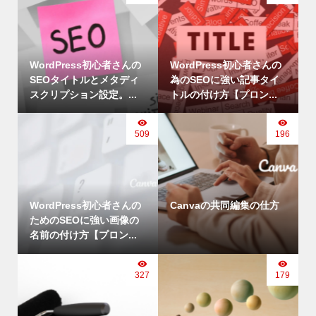
WordPress初心者さんの
WordPress初心者さんの
SEOタイトルとメタディ
為のSEOに強い記事タイ
スクリプション設定。...
トルの付け方【プロン...
509
196
WordPress初心者さんの
Canvaの共同編集の仕方
ためのSEOに強い画像の
名前の付け方【プロン...
327
179