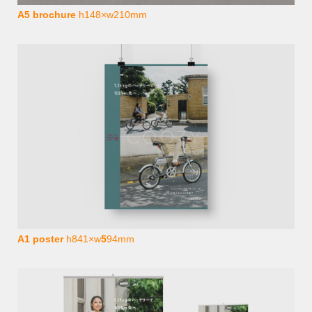
A5 brochure
h148×w210mm
A1 poster
h841×w
5
94mm