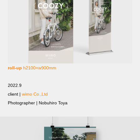
roll-up
h2100×w900mm
2022.9
client |
wimo Co.,Ltd
Photographer | Nobuhiro Toya