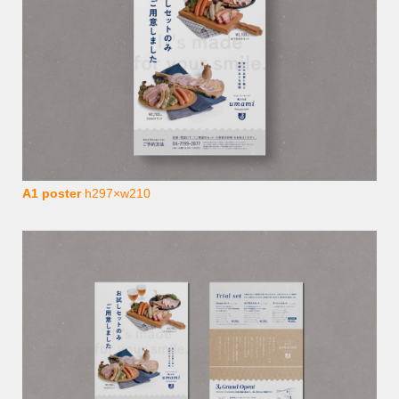
A1 poster
h297×w210