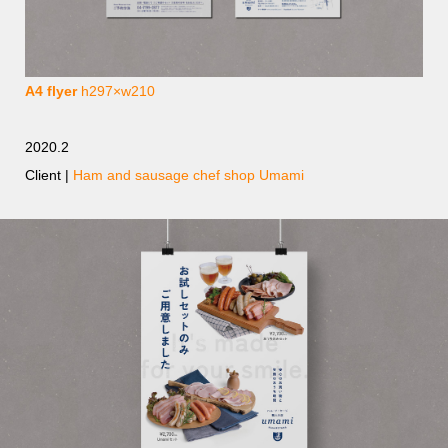
A4 flyer
h297×w210
2020.2
Client |
Ham and sausage chef shop Umami