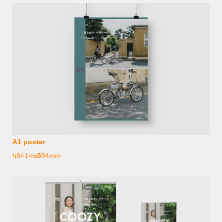
A1 poster
h841×w
5
94mm