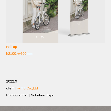
roll-up
h2100×w900mm
2022.9
client |
wimo Co.,Ltd
Photographer | Nobuhiro Toya