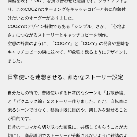
両輪を表す「 OO 」を掛け合わせた造語です。クライアントよ
り、このCOOZYのネーミングをキャッチコピーと共に印象付
けたいとのオーダーがありました。
COOZYのデザイン特徴でもある「シンプル」さが、「心地よ
さ」につながるストーリーとキャッチコピーを制作。
空想の辞書のように、「COOZY」と「COZY」の発音や意味を
キャッチコピーの隣に並べて、印象強く残るようにデザインし
ました。
日常使いを連想させる、細かなストーリー設定
自分たちの街で、普段使いする日常的なシーンを「お散歩編」
と「ピクニック編」２ストーリー作りました。ただ、自転車に
乗るシーンではなく、移動手段に目的や、楽しみを魅せること
が目的です。
日常の一コマから切り取った画像に、共感してもらうことが大
切にし、商品説明でストーリーが分断されないように雑誌のよ